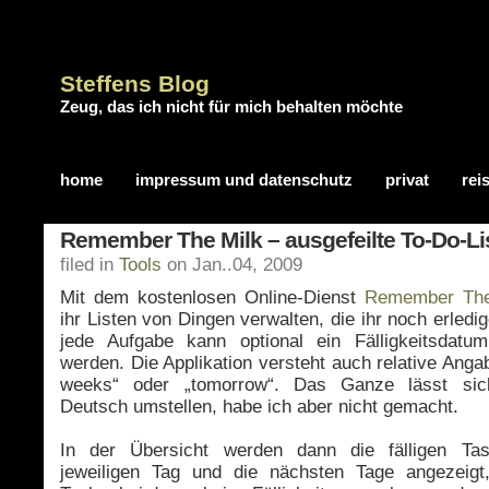
Steffens Blog
Zeug, das ich nicht für mich behalten möchte
home
impressum und datenschutz
privat
rei
Remember The Milk – ausgefeilte To-Do-Li
filed in
Tools
on Jan..04, 2009
Mit dem kostenlosen Online-Dienst
Remember The
ihr Listen von Dingen verwalten, die ihr noch erledig
jede Aufgabe kann optional ein Fälligkeitsdatu
werden. Die Applikation versteht auch relative Anga
weeks“ oder „tomorrow“. Das Ganze lässt si
Deutsch umstellen, habe ich aber nicht gemacht.
In der Übersicht werden dann die fälligen Ta
jeweiligen Tag und die nächsten Tage angezeigt